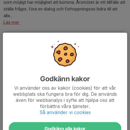
som möjligt har möjlighet att komma. Årsmötet är ett tillfälle att
ställa frågor, föra en dialog och förhoppningsvis bidra till att
alla...
Läs mer
Tack!
19 apr, 13:58
0 kommentarer
Godkänn kakor
Vi använder oss av kakor (cookies) för att vår
webbplats ska fungera bra för dig. De används
även för webbanalys i syfte att hjälpa oss att
förbättra våra tjänster.
Så använder vi cookies
Godkänn alla kakor