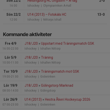
Sön 22/2
Helsingborg HC Ungdom
–
A-lag
2-0
16:00
Ishockey
| Olympiarinken A-Hall
Sön 22/2
U14 (2013)
–
Fotskäls HC
13-0
12:00
Ishockey
| Nittorps Ishall
Kommande aktiviteter
Fre 4/9
J18/J20
»
Uppstart med Träningsmatch GSK
16:00-22:00
Ishockey
| Ishallen Nittorp
Lör 5/9
J18/J20
»
Träning
10:00-11:00
Ishockey
| Ishallen Nittorp
Tor 10/9
J18/J20
»
Träningsmatch mot GSK
19:00-21:00
Ishockey
| Gislerinken
Lör 19/9
J18/J20
»
Gölingstorp Marknad
08:00-14:00
Ishockey
| Gölingstorp
Lör 26/9
U14 (2013)
»
Hestra Åkeri Hockeycup 2026
07:00-23:00
Ishockey
| Gislerinken