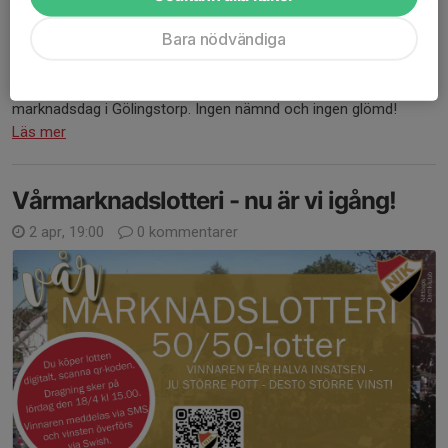
Bara nödvändiga
Tack 🙏 👏 till alla som har bidragit till ännu en lyckad
marknadsdag i Gölingstorp. Ingen nämnd och ingen glömd!
Läs mer
Vårmarknadslotteri - nu är vi igång!
2 apr, 19:00
0 kommentarer