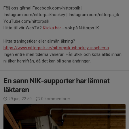
Följ oss gärna! Facebook.com/nittorpsik |
Instagram.com/nittorpsikhockey | Instagram.com/nittorps_ik
YouTube.com/nittorpsik
Hitta till vår WebTV?
Klicka här
- sök på Nittorps IK
Hitta träningstider eller allmän åkning?
https://www.nittorpsik.se/nittorpsik-ishockey-isschema
Ingen entré men tiderna varierar. Håll utkik och kolla alltid innan
ni åker hemifrån, då det kan bli sena ändringar.
En sann NIK-supporter har lämnat
läktaren
29 jun, 22:59
0 kommentarer