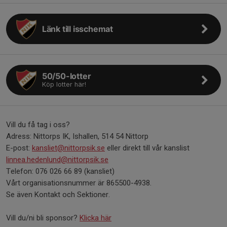
Länk till isschemat
50/50-lotter
Köp lotter här!
Vill du få tag i oss?
Adress: Nittorps IK, Ishallen, 514 54 Nittorp
E-post:
kansliet@nittorpsik.se
eller direkt till vår kanslist
linnea.hedenlund@nittorpsik.se
Telefon: 076 026 66 89 (kansliet)
Vårt organisationsnummer är 865500-4938.
Se även Kontakt och Sektioner.
Vill du/ni bli sponsor?
Klicka här