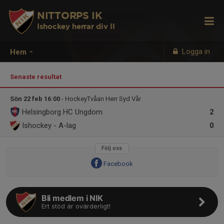
NITTORPS IK
Ishockey herrar div II
Logga in
Hem
Senaste resultat
Sön 22 feb 16:00
- HockeyTvåan Herr Syd Vår
Helsingborg HC Ungdom
2
Ishockey - A-lag
0
Följ oss
Facebook
Bli medlem i NIK
Ert stöd är ovärderligt!