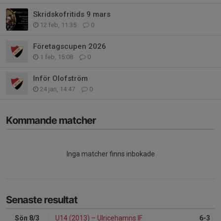
Skridskofritids 9 mars
12 feb, 11:35
0
Företagscupen 2026
1 feb, 15:08
0
Inför Olofström
24 jan, 14:47
0
Kommande matcher
Inga matcher finns inbokade
Senaste resultat
Sön 8/3
U14 (2013)
–
Ulricehamns IF
6-3