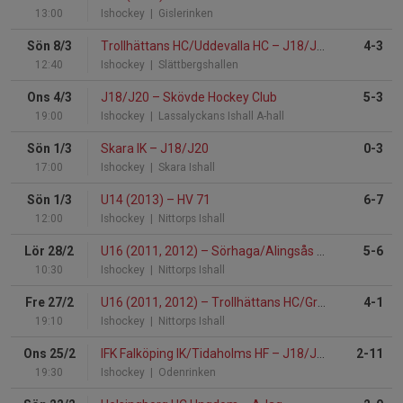
13:00
Ishockey
| Gislerinken
Sön 8/3
Trollhättans HC/Uddevalla HC
–
J18/J20
4-3
12:40
Ishockey
| Slättbergshallen
Ons 4/3
J18/J20
–
Skövde Hockey Club
5-3
19:00
Ishockey
| Lassalyckans Ishall A-hall
Sön 1/3
Skara IK
–
J18/J20
0-3
17:00
Ishockey
| Skara Ishall
Sön 1/3
U14 (2013)
–
HV 71
6-7
12:00
Ishockey
| Nittorps Ishall
Lör 28/2
U16 (2011, 2012)
–
Sörhaga/Alingsås HK
5-6
10:30
Ishockey
| Nittorps Ishall
Fre 27/2
U16 (2011, 2012)
–
Trollhättans HC/Grästorps IK
4-1
19:10
Ishockey
| Nittorps Ishall
Ons 25/2
IFK Falköping IK/Tidaholms HF
–
J18/J20
2-11
19:30
Ishockey
| Odenrinken