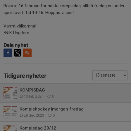
Boka in 16 februari för nästa kompisdag, alltså fredag nu under
sportlovet. Tid 14-16. Hoppas vi ses!
Varmt välkomna!
/NIK Ungdom
Dela nyhet
Tidigare nyheter
KOMPISDAG
10 feb 2024
0
Kompishockey imorgon fredag
28 dec 2023
0
Kompisdag 29/12