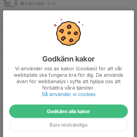
4 dec 2023
0
Kompisdag på lördag
11 okt 2023
0
Dags för säsongsavslutning!
9 mar 2023
0
På lördag kör vi igen!
Godkänn kakor
22 feb 2023
0
Vi använder oss av kakor (cookies) för att vår
webbplats ska fungera bra för dig. De används
Företagscupen blev en succé!
även för webbanalys i syfte att hjälpa oss att
10 feb 2023
0
förbättra våra tjänster.
Så använder vi cookies
Nytt träningspass för tjejer
6 feb 2023
0
Godkänn alla kakor
Nytt träningspass för tjejer
9 jan 2023
0
Bara nödvändiga
Prova på hockey tors 29/12 och fre 6/1