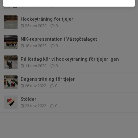
27 dec 2022
0
Hockeyträning för tjejer
25 dec 2022
0
NIK-representation i Västgötalaget
18 dec 2022
0
På lördag kör vi hockeyträning för tjejer igen
11 dec 2022
0
Dagens träning för tjejer
26 nov 2022
0
Stölder!
23 nov 2022
0