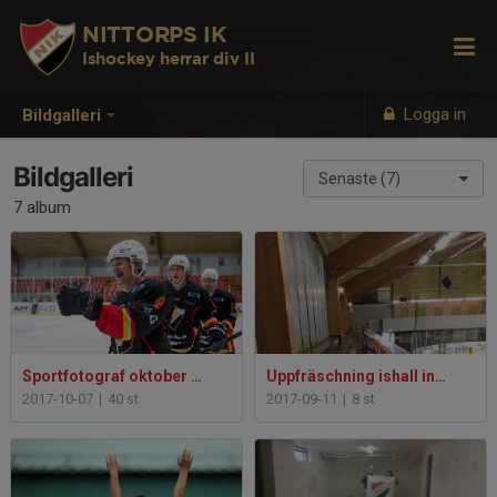
NITTORPS IK
Ishockey herrar div II
Logga in
Bildgalleri
Bildgalleri
Senaste (7)
7 album
Sportfotograf oktober 2017
Uppfräschning ishall inne 2017
2017-10-07
|
40 st
2017-09-11
|
8 st