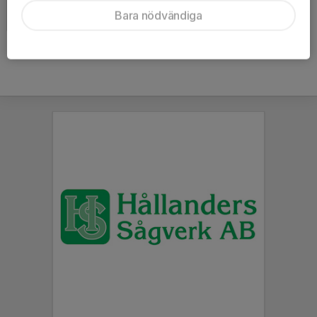
Spola is 2016
Bara nödvändiga
2016-08-03
|
13 st