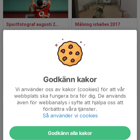
Sportfotograf augusti 2017
Målning ishallen 2017
2017-08-23
|
34 st
2017-04-13
|
2 st
Godkänn kakor
Lillsjöns Salonger 2016
Ishallen
Vi använder oss av kakor (cookies) för att vår
2016-12-04
|
4 st
2016-10-19
|
36 st
webbplats ska fungera bra för dig. De används
även för webbanalys i syfte att hjälpa oss att
förbättra våra tjänster.
Så använder vi cookies
Godkänn alla kakor