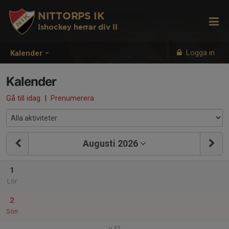
NITTORPS IK
Ishockey herrar div II
Logga in
Kalender
Kalender
Gå till idag
|
Prenumerera
Augusti 2026
1
Lör
2
Sön
v.32