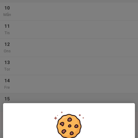
10
Mån
11
Tis
12
Ons
13
Tor
14
Fre
15
Lör
16
Sön
v.34