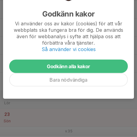
17
Godkänn kakor
Mån
Vi använder oss av kakor (cookies) för att vår
18
webbplats ska fungera bra för dig. De används
Tis
även för webbanalys i syfte att hjälpa oss att
19
förbättra våra tjänster.
Så använder vi cookies
Ons
20
Godkänn alla kakor
Tor
21
Bara nödvändiga
Fre
22
Lör
23
Sön
v.35