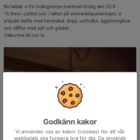
Nu laddar vi för Gölingstorps marknad lördag den 22/4 .
Vi finns i caféet och i tälten på veteranbilsparkeringen, vi
erbjuder kaffe med hembakat dopp, ostfrallor, äggsmörgåsar
och våfflor med sylt och grädde .
Välkomna till oss ☕️
Godkänn kakor
Vi använder oss av kakor (cookies) för att vår
webbplats ska fungera bra för dig. De används