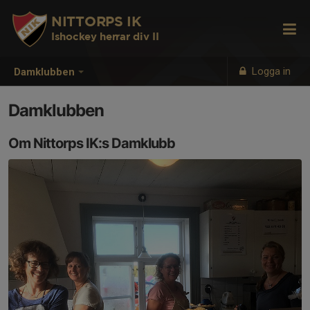
NITTORPS IK
Ishockey herrar div II
Logga in
Damklubben
Damklubben
Om Nittorps IK:s Damklubb