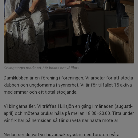
Gölingstorps marknad, här bakas det våfflor !
Damklubben är en förening i föreningen. Vi arbetar för att stödja
klubben och ungdomarna i synnerhet. Vi är för tillfället 15 aktiva
medlemmar och ett tiotal stödjande.
Vi blir gärna fler. Vi träffas i Lillsjön en gång i månaden (augusti-
april) och mötena brukar hålla på mellan 18.30–20.00. Titta under
vår flik här på hemsidan så får du veta när nästa möte är.
Nedan ser du vad vi i huvudsak sysslar med förutom våra