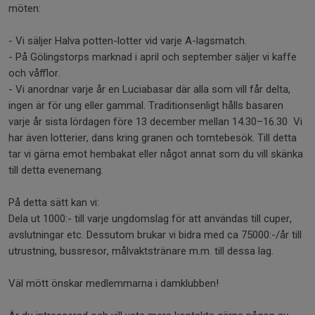
möten:
- Vi säljer Halva potten-lotter vid varje A-lagsmatch.
- På Gölingstorps marknad i april och september säljer vi kaffe
och våfflor.
- Vi anordnar varje år en Luciabasar där alla som vill får delta,
ingen är för ung eller gammal. Traditionsenligt hålls basaren
varje år sista lördagen före 13 december mellan 14.30–16.30 Vi
har även lotterier, dans kring granen och tomtebesök. Till detta
tar vi gärna emot hembakat eller något annat som du vill skänka
till detta evenemang.
På detta sätt kan vi:
Dela ut 1000:- till varje ungdomslag för att användas till cuper,
avslutningar etc. Dessutom brukar vi bidra med ca 75000:-/år till
utrustning, bussresor, målvaktstränare m.m. till dessa lag.
Väl mött önskar medlemmarna i damklubben!