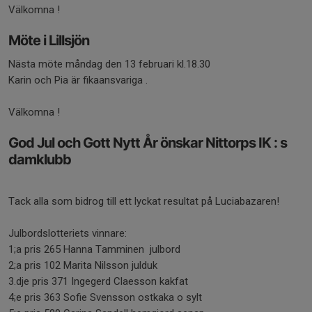
Välkomna !
Möte i Lillsjön
Nästa möte måndag den 13 februari kl.18.30
Karin och Pia är fikaansvariga .
Välkomna !
God Jul och Gott Nytt År önskar Nittorps IK : s
damklubb
Tack alla som bidrog till ett lyckat resultat på Luciabazaren!
Julbordslotteriets vinnare:
1;a pris 265 Hanna Tamminen julbord
2;a pris 102 Marita Nilsson julduk
3.dje pris 371 Ingegerd Claesson kakfat
4;e pris 363 Sofie Svensson ostkaka o sylt