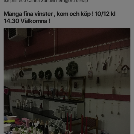
5;e pris 500 Carina Sandell hemgjord senap
Många fina vinster , kom och köp ! 10/12 kl
14.30 Välkomna !