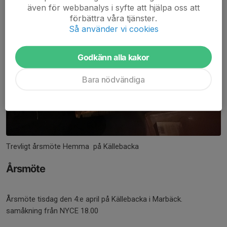
även för webbanalys i syfte att hjälpa oss att
förbättra våra tjänster.
Så använder vi cookies
Godkänn alla kakor
Bara nödvändiga
Trevligt årsmöte Hemma på Källebacka
Årsmöte
Årsmöte tisdag den 4:e april på Källebacka i Marbäck.
samåkning från NYCE 18.00