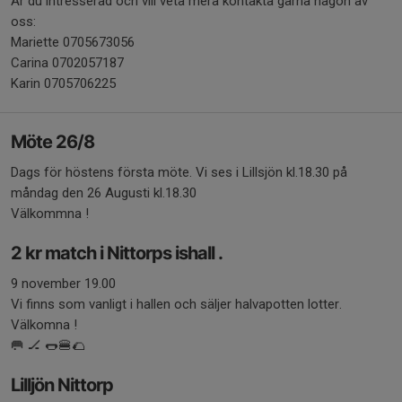
Är du intresserad och vill veta mera kontakta gärna någon av
oss:
Mariette 0705673056
Carina 0702057187
Karin 0705706225
Möte 26/8
Dags för höstens första möte. Vi ses i Lillsjön kl.18.30 på
måndag den 26 Augusti kl.18.30
Välkommna !
2 kr match i Nittorps ishall .
9 november 19.00
Vi finns som vanligt i hallen och säljer halvapotten lotter.
Välkomna !
🥅 🏒 🌭🍔🌮
Lilljön Nittorp