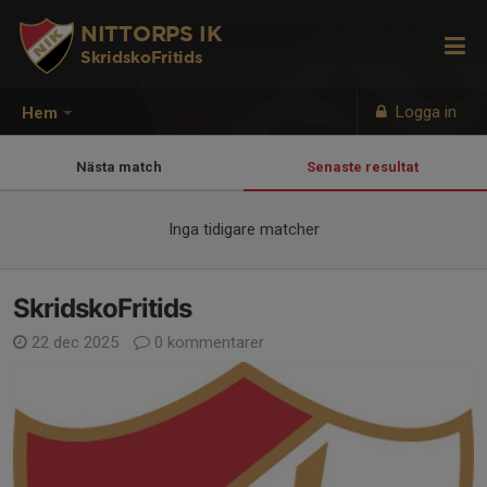
NITTORPS IK
SkridskoFritids
Logga in
Hem
Nästa match
Senaste resultat
Inga tidigare matcher
SkridskoFritids
22 dec 2025
0 kommentarer