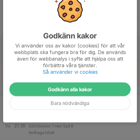
16
20:15
Träning
21:15
Tor
Ishallen Nittorp
17
Fre
Godkänn kakor
18
14:00
Match mot Grästorps IK
Vi använder oss av kakor (cookies) för att vår
16:00
Lör
U20 Division 1 Herr Syd B
webbplats ska fungera bra för dig. De används
Åse & Viste Arena
även för webbanalys i syfte att hjälpa oss att
förbättra våra tjänster.
19
11:10
Match mot IFK Falköping IK/Tidaholms HF
Så använder vi cookies
13:10
Sön
U18 Division 2 Herr Syd B
Odenrinken
Godkänn alla kakor
v.43
20
18:00
Träning
Bara nödvändiga
19:00
Mån
Ishallen Nittorp
21
19:30
Match mot Sörhaga/Alingsås HK
21:30
Tis
U20 Division 1 Herr Syd B
Nolhaga Ishall