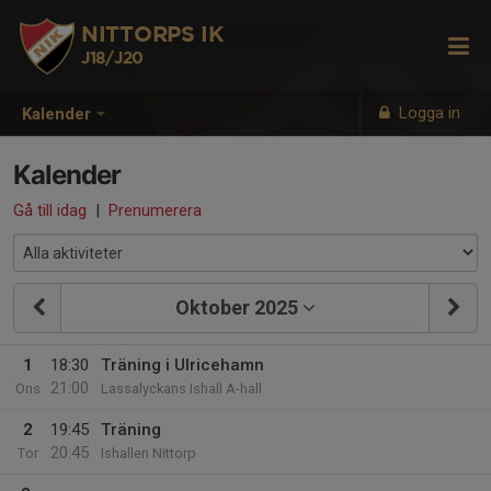
NITTORPS IK
J18/J20
Logga in
Kalender
Kalender
Gå till idag
|
Prenumerera
Oktober 2025
1
18:30
Träning i Ulricehamn
21:00
Ons
Lassalyckans Ishall A-hall
2
19:45
Träning
20:45
Tor
Ishallen Nittorp