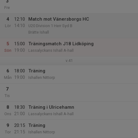
3
Fre
4
12:10
Match mot Vänersborgs HC
14:10
Lör
U20 Division 1 Herr Syd B
Brätte Ishall
5
15:00
Träningsmatch J18 Lidköping
19:00
Sön
Lassalyckans Ishall A-hall
v.41
6
18:00
Träning
19:00
Mån
Ishallen Nittorp
7
Tis
8
18:30
Träning i Ulricehamn
21:00
Ons
Lassalyckans Ishall A-hall
9
20:15
Träning
21:15
Tor
Ishallen Nittorp