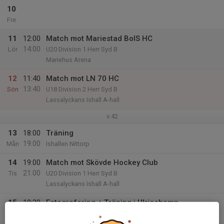
10
Fre
11
12:00
Match mot Mariestad BoIS HC
14:00
Lör
U20 Division 1 Herr Syd B
Mariehus Arena
12
11:40
Match mot LN 70 HC
13:40
Sön
U18 Division 2 Herr Syd B
Lassalyckans Ishall A-hall
v.42
13
18:00
Träning
19:00
Mån
Ishallen Nittorp
14
19:00
Match mot Skövde Hockey Club
21:00
Tis
U20 Division 1 Herr Syd B
Lassalyckans Ishall A-hall
15
19:30
Fotografering + Träning i Ulricehamn
21:20
Ons
Lassalyckans Ishall A-hall