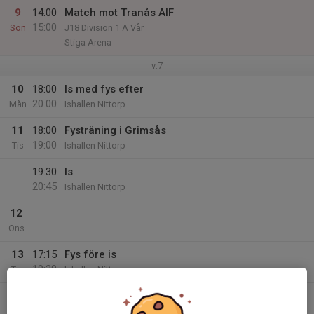
9
14:00
Match mot Tranås AIF
15:00
Sön
J18 Division 1 A Vår
Stiga Arena
v.7
10
18:00
Is med fys efter
20:00
Mån
Ishallen Nittorp
11
18:00
Fysträning i Grimsås
19:00
Tis
Ishallen Nittorp
19:30
Is
20:45
Ishallen Nittorp
12
Ons
13
17:15
Fys före is
19:30
Tor
Ishallen Nittorp
14
Fre