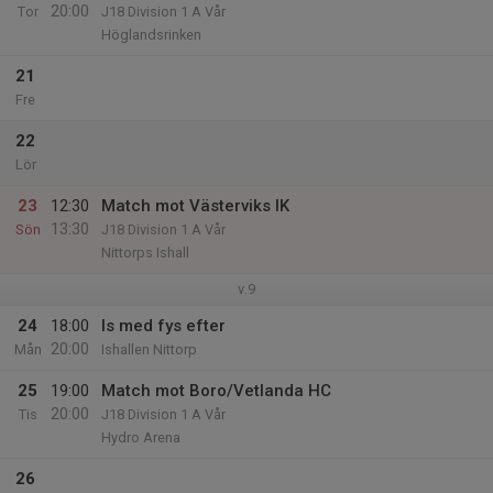
20:00
Tor
J18 Division 1 A Vår
Höglandsrinken
21
Fre
22
Lör
23
12:30
Match mot Västerviks IK
13:30
Sön
J18 Division 1 A Vår
Nittorps Ishall
v.9
24
18:00
Is med fys efter
20:00
Mån
Ishallen Nittorp
25
19:00
Match mot Boro/Vetlanda HC
20:00
Tis
J18 Division 1 A Vår
Hydro Arena
26