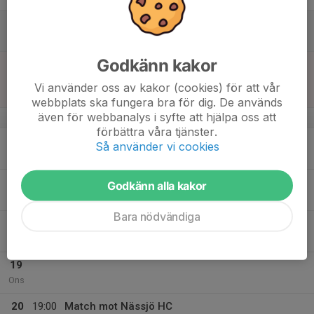
15
Lör
Godkänn kakor
16
12:30
Match mot HC Dalen
13:30
Sön
J18 Division 1 A Vår
Vi använder oss av kakor (cookies) för att vår
Nittorps Ishall
webbplats ska fungera bra för dig. De används
även för webbanalys i syfte att hjälpa oss att
v.8
förbättra våra tjänster.
17
18:00
Is med fys efter
Så använder vi cookies
20:00
Mån
Ishallen Nittorp
18
18:00
Fysträning i Nittorp
Godkänn alla kakor
19:00
Tis
Grimsås
Bara nödvändiga
19:30
Is
20:45
Ishallen Nittorp
19
Ons
20
19:00
Match mot Nässjö HC