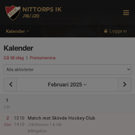
NITTORPS IK
J18/J20
Logga in
Kalender
Kalender
Gå till idag
|
Prenumerera
Februari 2025
1
Lör
2
13:10
Match mot Skövde Hockey Club
14:10
Sön
J18 Division 1 A Vår
Billingehov