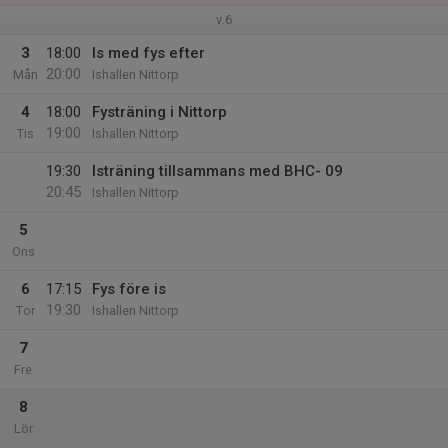
v.6
3
18:00
Is med fys efter
20:00
Mån
Ishallen Nittorp
4
18:00
Fysträning i Nittorp
19:00
Tis
Ishallen Nittorp
19:30
Isträning tillsammans med BHC- 09
20:45
Ishallen Nittorp
5
Ons
6
17:15
Fys före is
19:30
Tor
Ishallen Nittorp
7
Fre
8
Lör