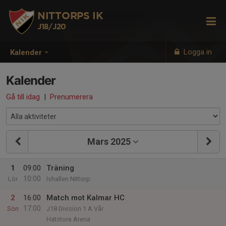
NITTORPS IK
J18/J20
Logga in
Kalender
Kalender
Gå till idag
|
Prenumerera
Mars 2025
1
09:00
Träning
10:00
Lör
Ishallen Nittorp
2
16:00
Match mot Kalmar HC
17:00
Sön
J18 Division 1 A Vår
Hatstore Arena