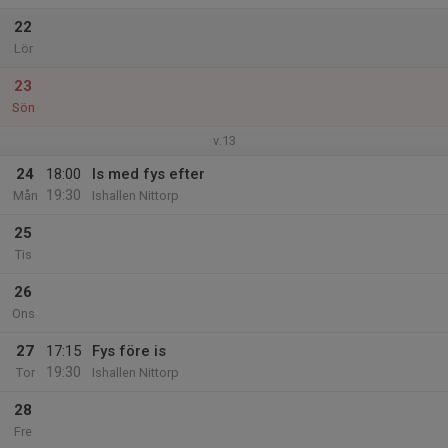
22
Lör
23
Sön
v.13
24
18:00
Is med fys efter
19:30
Mån
Ishallen Nittorp
25
Tis
26
Ons
27
17:15
Fys före is
19:30
Tor
Ishallen Nittorp
28
Fre