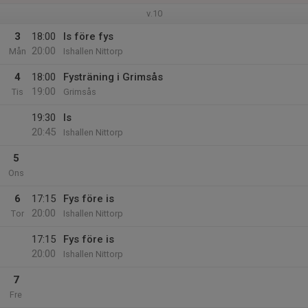
v.10
3
18:00
Is före fys
20:00
Mån
Ishallen Nittorp
4
18:00
Fysträning i Grimsås
19:00
Tis
Grimsås
19:30
Is
20:45
Ishallen Nittorp
5
Ons
6
17:15
Fys före is
20:00
Tor
Ishallen Nittorp
17:15
Fys före is
20:00
Ishallen Nittorp
7
Fre