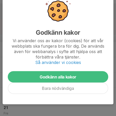
15
Lör
16
Sön
Godkänn kakor
v.12
Vi använder oss av kakor (cookies) för att vår
webbplats ska fungera bra för dig. De används
17
18:00
Is med fys efter
även för webbanalys i syfte att hjälpa oss att
19:00
Mån
Ishallen Nittorp
förbättra våra tjänster.
18
Så använder vi cookies
Tis
Godkänn alla kakor
19
Ons
Bara nödvändiga
20
17:15
Fys före is
19:30
Tor
Ishallen Nittorp
21
Fre