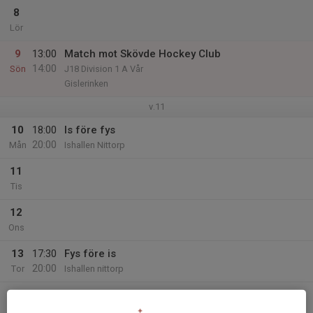
8
Lör
9
13:00
Match mot Skövde Hockey Club
14:00
Sön
J18 Division 1 A Vår
Gislerinken
v.11
10
18:00
Is före fys
20:00
Mån
Ishallen Nittorp
11
Tis
12
Ons
13
17:30
Fys före is
20:00
Tor
Ishallen nittorp
14
Fre