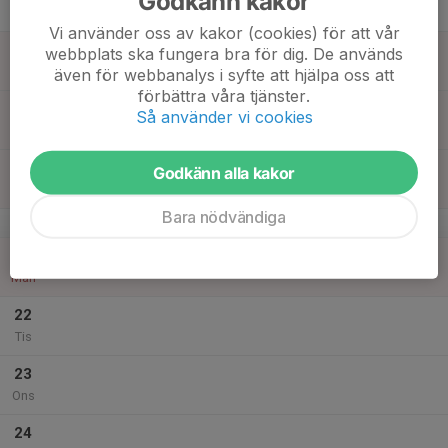
Godkänn kakor
Tor
Vi använder oss av kakor (cookies) för att vår
18
webbplats ska fungera bra för dig. De används
Fre
även för webbanalys i syfte att hjälpa oss att
förbättra våra tjänster.
19
Så använder vi cookies
Lör
20
Godkänn alla kakor
Sön
Bara nödvändiga
v.17
21
Mån
22
Tis
23
Ons
24