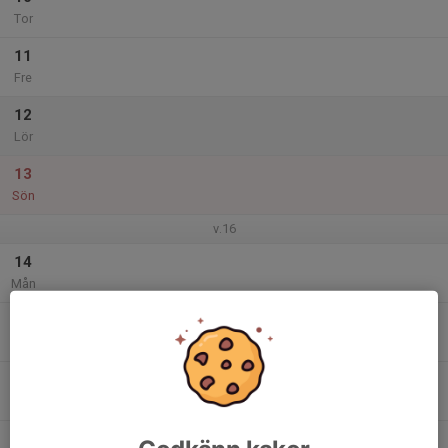
Tor
11
Fre
12
Lör
13
Sön
v.16
14
Mån
15
Tis
16
Ons
17