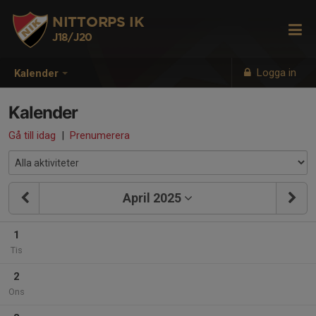
NITTORPS IK
J18/J20
Logga in
Kalender
Kalender
Gå till idag
|
Prenumerera
April 2025
1
Tis
2
Ons