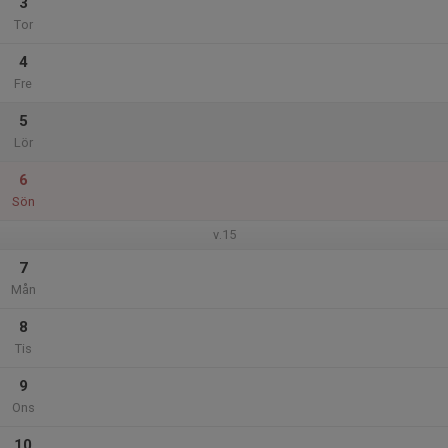
3
Tor
4
Fre
5
Lör
6
Sön
v.15
7
Mån
8
Tis
9
Ons
10