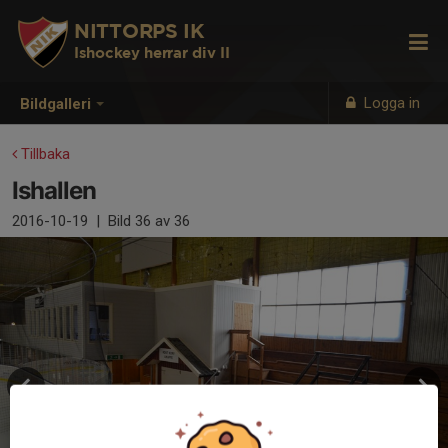
NITTORPS IK
Ishockey herrar div II
Logga in
Bildgalleri
Tillbaka
Ishallen
2016-10-19
|
Bild
36
av 36