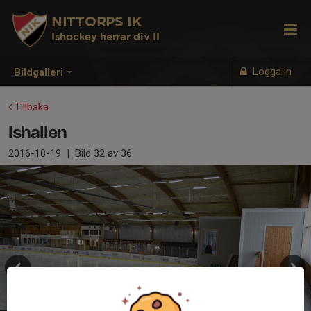
NITTORPS IK
Ishockey herrar div II
Logga in
Bildgalleri
Tillbaka
Ishallen
2016-10-19
|
Bild
32
av 36