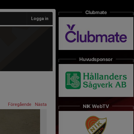
Clubmate
Logga in
Huvudsponsor
Föregående
Nästa
NIK WebTV