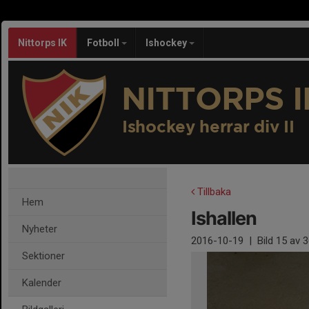
Nittorps IK
Fotboll
Ishockey
NITTORPS I
Ishockey herrar div II
Tillbaka
Hem
Ishallen
Nyheter
2016-10-19
|
Bild
15
av 3
Sektioner
Kalender