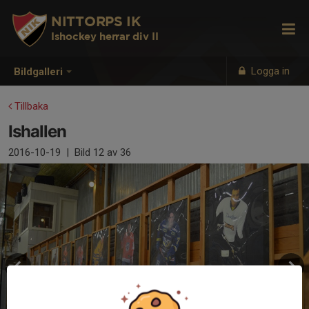
NITTORPS IK
Ishockey herrar div II
Logga in
Bildgalleri
Tillbaka
Ishallen
2016-10-19
|
Bild
12
av 36