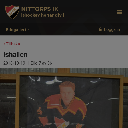
NITTORPS IK
Ishockey herrar div II
Logga in
Bildgalleri
Tillbaka
Ishallen
2016-10-19
|
Bild
7
av 36