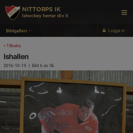
NITTORPS IK
Ishockey herrar div II
Logga in
Bildgalleri
Tillbaka
Ishallen
2016-10-19
|
Bild
6
av 36