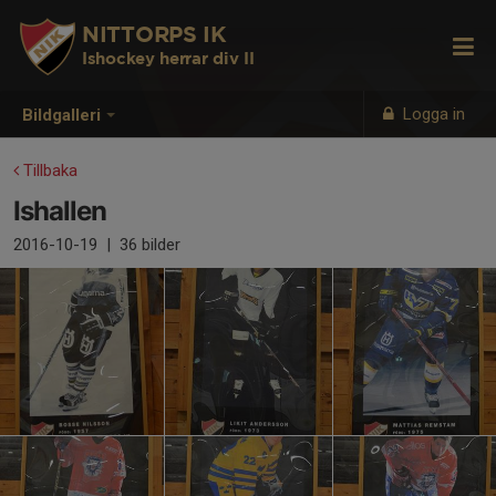
NITTORPS IK
Ishockey herrar div II
Logga in
Bildgalleri
Tillbaka
Ishallen
2016-10-19
|
36 bilder