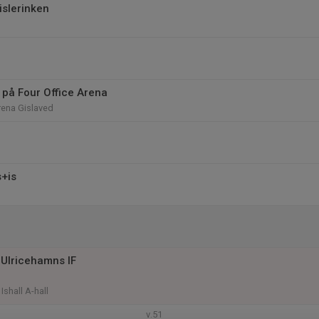
islerinken
l
g på Four Office Arena
rena Gislaved
s+is
l
Ulricehamns IF
Ishall A-hall
v.51