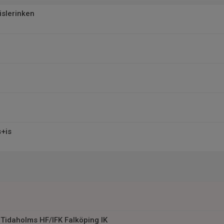
islerinken
l
s+is
l
l
Tidaholms HF/IFK Falköping IK