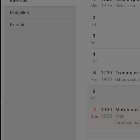
Kalender
19:15
Mån
Gislerinken
Bildgalleri
2
Kontakt
Tis
3
Ons
4
Tor
5
17:30
Träning is
19:20
Fre
Nittorps ishal
6
Lör
7
10:30
Match mot
12:30
Sön
U13P
RAVEMAHAL