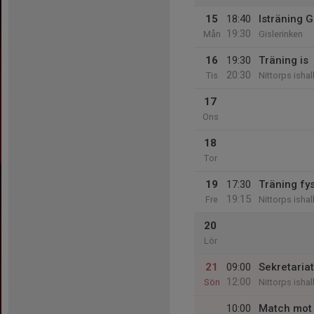
15
18:40
Isträning G
19:30
Mån
Gislerinken
16
19:30
Träning is
20:30
Tis
Nittorps ishal
17
Ons
18
Tor
19
17:30
Träning fy
19:15
Fre
Nittorps ishal
20
Lör
21
09:00
Sekretariat
12:00
Sön
Nittorps ishal
10:00
Match mot 