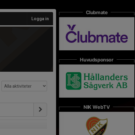
Clubmate
Logga in
Huvudsponsor
NIK WebTV