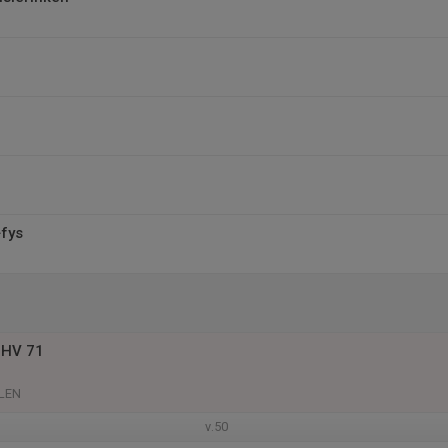
+fys
l
 HV 71
LEN
v.50