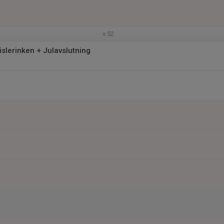
l
v.52
islerinken + Julavslutning