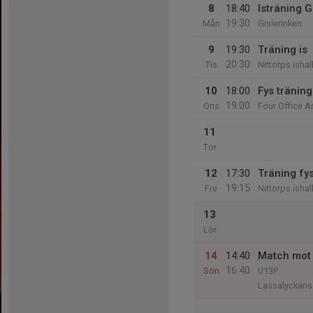
8
18:40
Isträning G
19:30
Mån
Gislerinken
9
19:30
Träning is
20:30
Tis
Nittorps ishal
10
18:00
Fys tränin
19:00
Ons
Four Office A
11
Tor
12
17:30
Träning fy
19:15
Fre
Nittorps ishal
13
Lör
14
14:40
Match mot 
16:40
Sön
U13P
Lassalyckans 