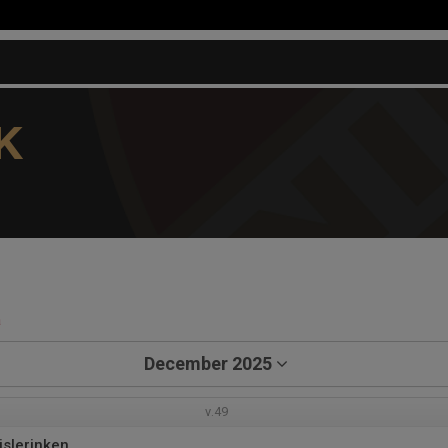
K
a
December 2025
v.49
islerinken