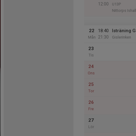
12:00
U13P
Nittorps Ishal
22
18:40
Isträning G
21:30
Mån
Gislerinken
23
Tis
24
Ons
25
Tor
26
Fre
27
Lör