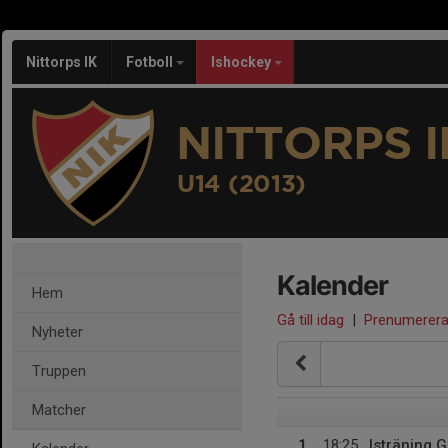
Nittorps IK
Fotboll
Ishockey
NITTORPS I
U14 (2013)
Kalender
Hem
Gå till idag
|
Prenumerer
Nyheter
Truppen
Matcher
1
18:25
Isträning G