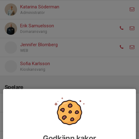
Katarina Söderman
Administratör
Erik Samuelsson
Domaransvarig
Jennifer Blomberg
WEB
Sofia Karlsson
Kioskansvarig
Spelare
2. Theo Lindsten (GSK)
5. Tim Davidsson
Godkänn kakor