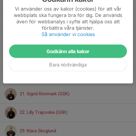
9. Douglas Odenbrink
Vi använder oss av kakor (cookies) för att vår
webbplats ska fungera bra för dig. De används
10. Algot Larsson
även för webbanalys i syfte att hjälpa oss att
förbättra våra tjänster.
Så använder vi cookies
12. John Jonassen
Godkänn alla kakor
14. Mikey Huber
Bara nödvändiga
19. Malte Cederwall
21. Sigrid Rönmark (GSK)
22. Lilly Trajovska (GSK)
29. Klara Skoglund