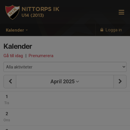
NITTORPS IK
U14 (2013)
Logga in
Kalender
Kalender
Gå till idag
|
Prenumerera
April 2025
1
Tis
2
Ons