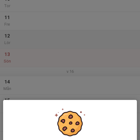
Tor
11
Fre
12
Lör
13
Sön
v.16
14
Mån
15
Tis
16
Ons
17