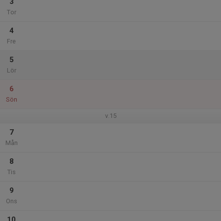
3
Tor
4
Fre
5
Lör
6
Sön
v.15
7
Mån
8
Tis
9
Ons
10