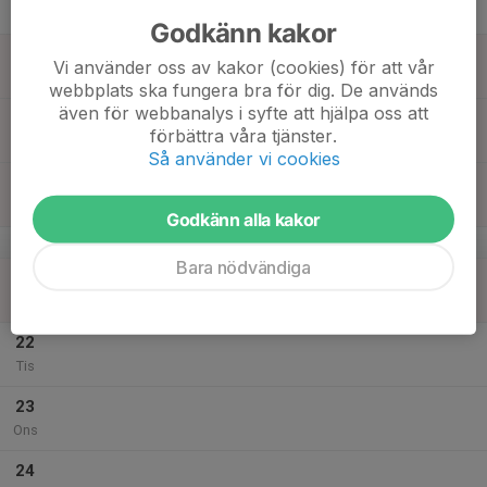
Tor
Godkänn kakor
18
Vi använder oss av kakor (cookies) för att vår
Fre
webbplats ska fungera bra för dig. De används
även för webbanalys i syfte att hjälpa oss att
19
förbättra våra tjänster.
Lör
Så använder vi cookies
20
Sön
Godkänn alla kakor
v.17
Bara nödvändiga
21
Mån
22
Tis
23
Ons
24