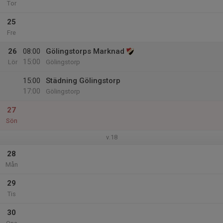
Tor
25
Fre
26
08:00
Gölingstorps Marknad
15:00
Lör
Gölingstorp
15:00
Städning Gölingstorp
17:00
Gölingstorp
27
Sön
v.18
28
Mån
29
Tis
30