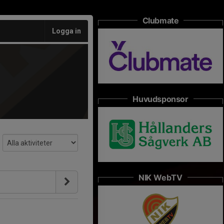
Clubmate
Logga in
Huvudsponsor
NIK WebTV