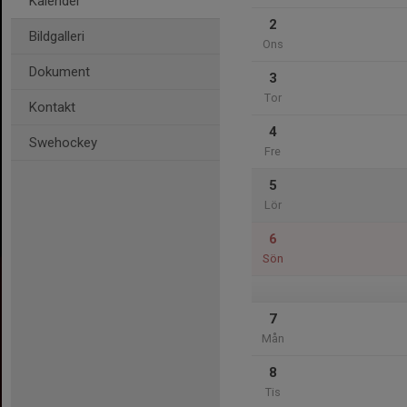
Kalender
2
Bildgalleri
Ons
Dokument
3
Tor
Kontakt
4
Swehockey
Fre
5
Lör
6
Sön
7
Mån
8
Tis