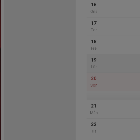
16
Ons
17
Tor
18
Fre
19
Lör
20
Sön
21
Mån
22
Tis