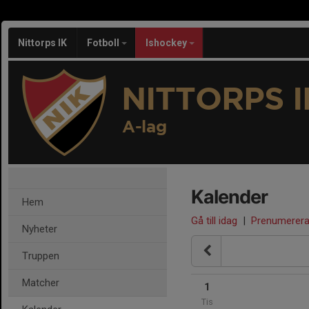
Nittorps IK
Fotboll
Ishockey
NITTORPS I
A-lag
Kalender
Hem
Gå till idag
|
Prenumerer
Nyheter
Truppen
Matcher
1
Tis