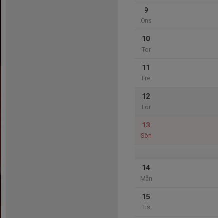
9
Ons
10
Tor
11
Fre
12
Lör
13
Sön
14
Mån
15
Tis