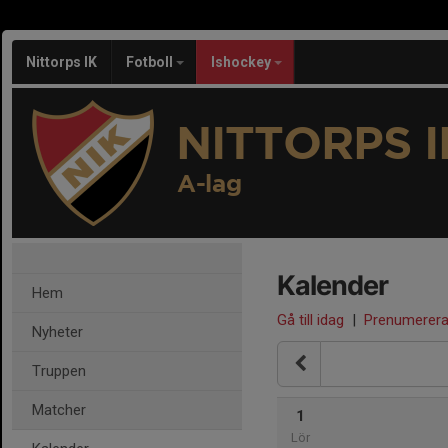
Nittorps IK
Fotboll
Ishockey
NITTORPS I
A-lag
Kalender
Hem
Gå till idag
|
Prenumerer
Nyheter
Truppen
Matcher
1
Lör