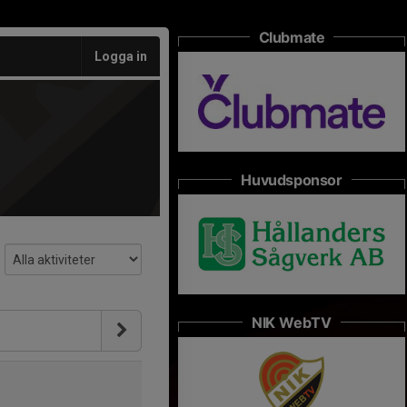
Clubmate
Logga in
Huvudsponsor
NIK WebTV