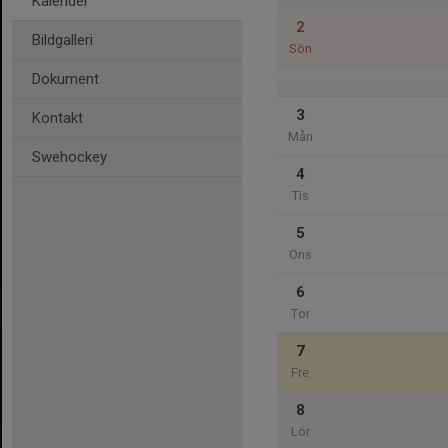
Kalender
2
Bildgalleri
Sön
Dokument
3
Kontakt
Mån
Swehockey
4
Tis
5
Ons
6
Tor
7
Fre
8
Lör