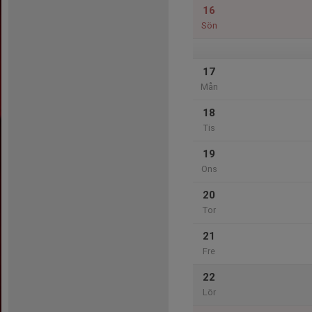
16
Sön
17
Mån
18
Tis
19
Ons
20
Tor
21
Fre
22
Lör