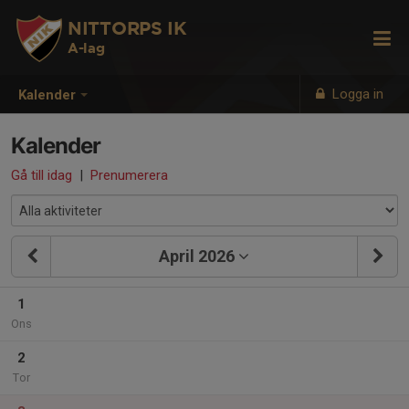
NITTORPS IK
A-lag
Logga in
Kalender
Kalender
Gå till idag
|
Prenumerera
April 2026
1
Ons
2
Tor