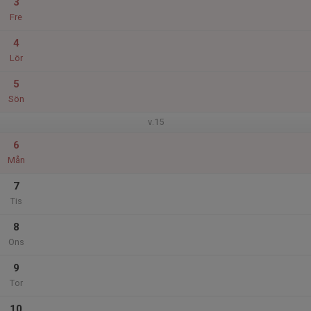
3
Fre
4
Lör
5
Sön
v.15
6
Mån
7
Tis
8
Ons
9
Tor
10