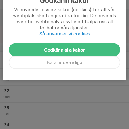
Godkänn kakor
Fre
Vi använder oss av kakor (cookies) för att vår
18
08:00
Gölingstorps Marknad
webbplats ska fungera bra för dig. De används
16:00
Lör
Gölingstorp
även för webbanalys i syfte att hjälpa oss att
förbättra våra tjänster.
19
Så använder vi cookies
Sön
v.17
Godkänn alla kakor
20
Bara nödvändiga
Mån
21
Tis
22
Ons
23
Tor
24