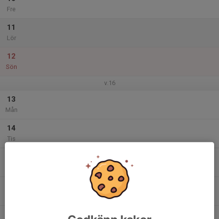
Fre
11
Lör
12
Sön
v.16
13
Mån
14
Tis
15
Ons
16
Tor
17