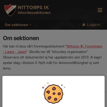
NITTORPS IK
Ishockeysektionen
Logga in
Om sektionen
Om sektionen
Här kan ni läsa vårt föreningsdokument "
Nittorps IK: Föreningen
- Laget - Jaget
". Skrolla ner till "Ishockey organisation".
Observera att dokumentet ej har uppdaterats sen 2010. A-laget
spelar idag i division II. Nytt mål för divisionstillhörighet ej satt
ännu.
Läs även dokumentet "
En gåva för livet"
om att börja spela
ishockey/fotboll.