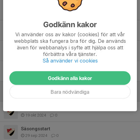
Tidigare nyheter
Godkänn kakor
Glöm inte att anmäla er till årets sommarhockey!
Vi använder oss av kakor (cookies) för att vår
30 apr, 07:47
0
webbplats ska fungera bra för dig. De används
även för webbanalys i syfte att hjälpa oss att
Missa Inte!
förbättra våra tjänster.
12 feb, 07:11
0
Så använder vi cookies
Kompisdag
30 okt 2025
0
Godkänn alla kakor
Sommarhockey 2025
Bara nödvändiga
17 maj 2025
0
Välkomna på lovträning!
19 okt 2024
0
Säsongsstart
29 sep 2024
0