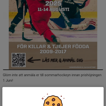
Glöm inte att anmäla er till sommarhockeyn innan prishöjningen
1 Juni!
Dela nyhet