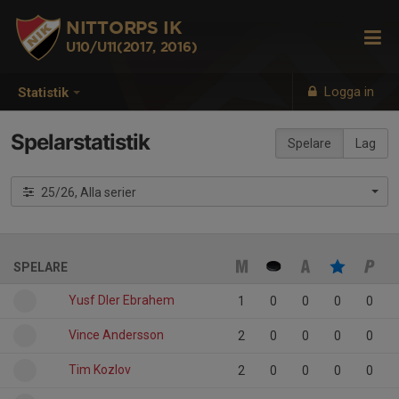
NITTORPS IK
U10/U11(2017, 2016)
Logga in
Statistik
Spelarstatistik
Spelare
Lag
25/26, Alla serier
SPELARE
Yusf Dler Ebrahem
1
0
0
0
0
Vince Andersson
2
0
0
0
0
Tim Kozlov
2
0
0
0
0