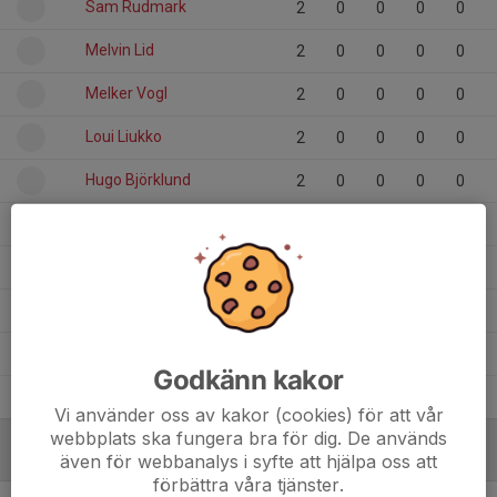
Sam Rudmark
2
0
0
0
0
Melvin Lid
2
0
0
0
0
Melker Vogl
2
0
0
0
0
Loui Liukko
2
0
0
0
0
Hugo Björklund
2
0
0
0
0
Hjalmar Helgesson
2
0
0
0
0
Baran Dler Ebrahem
1
0
0
0
0
Axel Andersson
2
0
0
0
0
Arvid Sarnatowicz
2
0
0
0
0
Godkänn kakor
Alfred Jacobsson
2
0
0
0
0
Vi använder oss av kakor (cookies) för att vår
webbplats ska fungera bra för dig. De används
även för webbanalys i syfte att hjälpa oss att
MÅLVAKTER
förbättra våra tjänster.