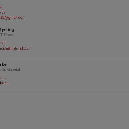
2
6 57
n82@gmail.com
Rydäng
/Tränare
7 79
arcus@hotmail.com
arke
tör/Material
6 11
ke.nu