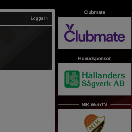
Clubmate
Logga in
Huvudsponsor
NIK WebTV