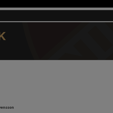
K
Svensson