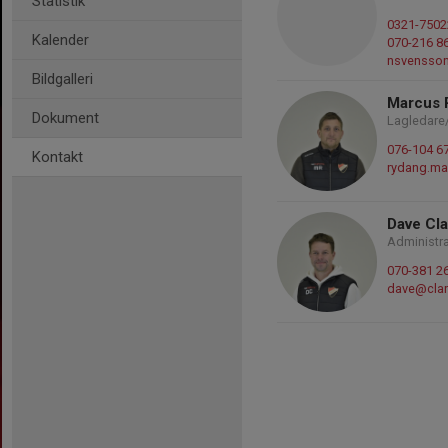
Statistik
0321-7502
Kalender
070-216 8
nsvensso
Bildgalleri
Marcus 
Dokument
Lagledare
076-104 6
Kontakt
rydang.m
Dave Cl
Administra
070-381 2
dave@clar