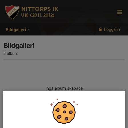
NITTORPS IK
U16 (2011, 2012)
Logga in
Bildgalleri
Bildgalleri
0 album
Inga album skapade