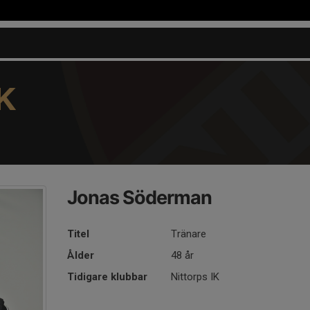
K
Jonas Söderman
Titel
Tränare
Ålder
48 år
Tidigare klubbar
Nittorps IK