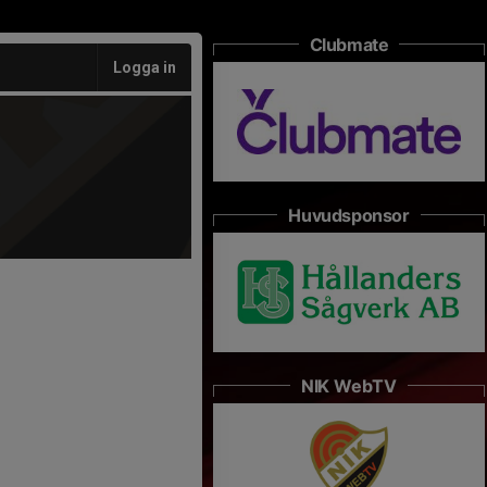
Clubmate
Logga in
Huvudsponsor
NIK WebTV