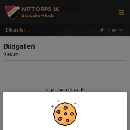
NITTORPS IK
SkridskoFritids
Logga in
Bildgalleri
Bildgalleri
0 album
Inga album skapade