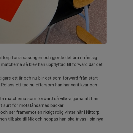
Nittorp förra säsongen och gjorde det bra i från sig
atcherna så blev han uppflyttad till forward där det
tligare ett år och nu blir det som forward från start.
 Rolans ett tag nu eftersom han har varit kvar och
sta matcherna som forward så ville vi gärna att han
et surt för motståndarnas backar.
ch ser framemot en riktigt rolig vinter här i Nittorp.
n tillbaka till Nik och hoppas han ska trivas i sin nya