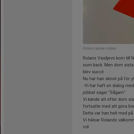
Rolans spelar vidare
Rolans Vasiljevs kom till 
som back. Men dom sista m
blev succé.
Nu har han skrivit på för y
-Vi har haft en dialog med
jobbat säger "Sågarn".
Vi kände att efter dom si
fortsatte med att göra liv
Detta var han helt med på o
Vi hälsar Rolands välkomme
roll