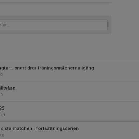
ngtar… snart drar träningsmatcherna igång
0
alltvåan
0
25
0
sista matchen i fortsättningsserien
0