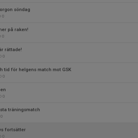
imorgon söndag
0
er på raken!
0
r rättade!
0
h tid för helgens match mot GSK
0
pen
0
sta träningsmatch
0
s fortsätter
0