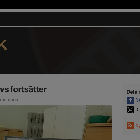
K
vs fortsätter
Dela 
mentarer
De
De
Ny