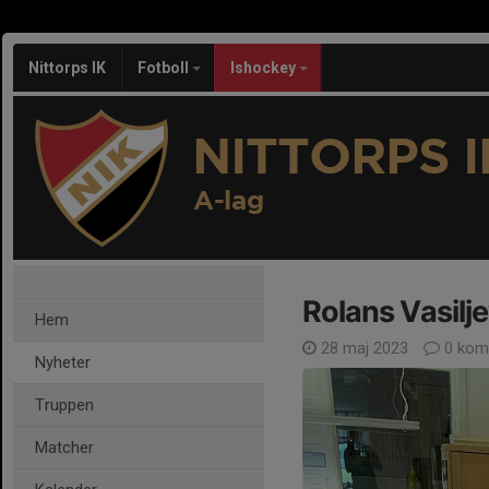
Nittorps IK
Fotboll
Ishockey
NITTORPS I
A-lag
Rolans Vasilje
Hem
28 maj 2023
0 kom
Nyheter
Truppen
Matcher