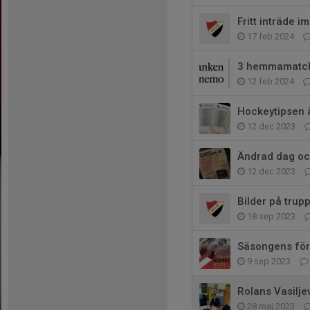
Fritt inträde 
17 feb 2024
3 hemmamatch
12 feb 2024
Hockeytipsen ä
12 dec 2023
Ändrad dag oc
12 dec 2023
Bilder på trup
18 sep 2023
Säsongens för
9 sep 2023
Rolans Vasiljev
28 maj 2023