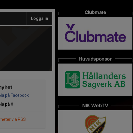
Clubmate
Logga in
Huvudsponsor
nyhet
la på Facebook
la på X
NIK WebTV
heter via RSS