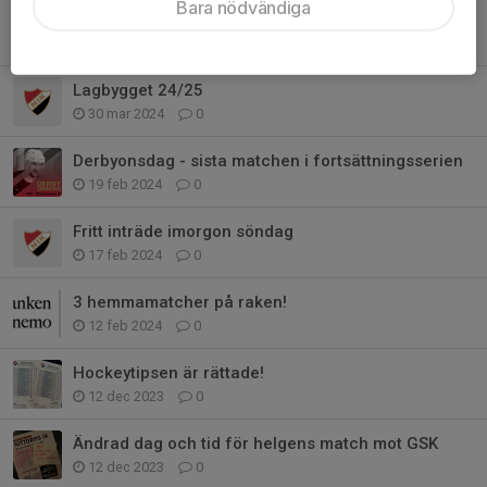
Bara nödvändiga
Nyheter inför alltvåan
8 dec 2024
0
Lagbygget 24/25
30 mar 2024
0
Derbyonsdag - sista matchen i fortsättningsserien
19 feb 2024
0
Fritt inträde imorgon söndag
17 feb 2024
0
3 hemmamatcher på raken!
12 feb 2024
0
Hockeytipsen är rättade!
12 dec 2023
0
Ändrad dag och tid för helgens match mot GSK
12 dec 2023
0