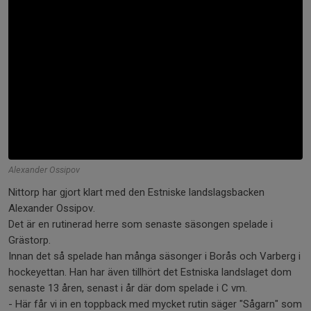
Alexander Ossipov
Nittorp har gjort klart med den Estniske landslagsbacken
Alexander Ossipov.
Det är en rutinerad herre som senaste säsongen spelade i
Grästorp.
Innan det så spelade han många säsonger i Borås och Varberg i
hockeyettan. Han har även tillhört det Estniska landslaget dom
senaste 13 åren, senast i år där dom spelade i C vm.
- Här får vi in en toppback med mycket rutin säger "Sågarn" som