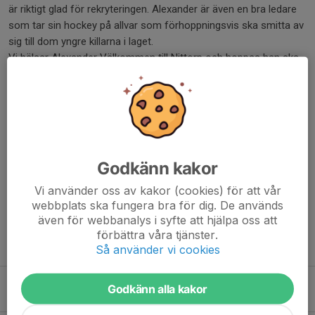
är riktigt glad för rekryteringen. Alexander är även en bra ledare
som tar sin hockey på allvar som förhoppningsvis ska smitta av
sig till dom yngre killarna i laget.
Vi hälsar Alexander Välkommen till Nittorp och hoppas han ska
trivas.
Dela nyhet
Godkänn kakor
Kommentarer
Vi använder oss av kakor (cookies) för att vår
webbplats ska fungera bra för dig. De används
även för webbanalys i syfte att hjälpa oss att
förbättra våra tjänster.
Tidigare nyheter
Så använder vi cookies
För dig som längtar… snart drar träningsmatcherna igång
Godkänn alla kakor
4 sep 2025
0