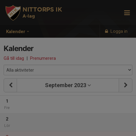
NITTORPS IK
A-lag
Logga in
Kalender
Kalender
Gå till idag
|
Prenumerera
September 2023
1
Fre
2
Lör