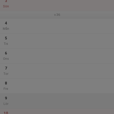
3
Sön
v.36
4
Mån
5
Tis
6
Ons
7
Tor
8
Fre
9
Lör
10