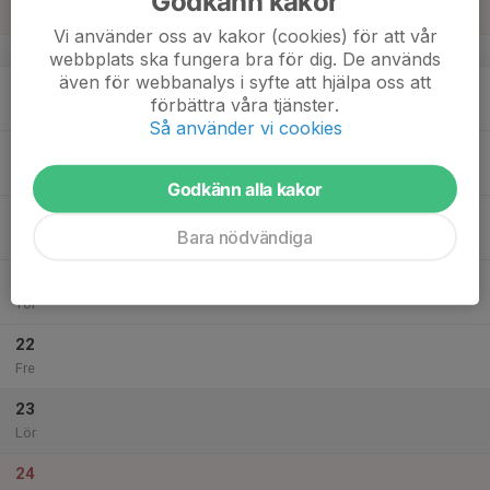
Godkänn kakor
Sön
Vi använder oss av kakor (cookies) för att vår
v.38
webbplats ska fungera bra för dig. De används
även för webbanalys i syfte att hjälpa oss att
18
förbättra våra tjänster.
Mån
Så använder vi cookies
19
Tis
Godkänn alla kakor
20
Bara nödvändiga
Ons
21
Tor
22
Fre
23
Lör
24