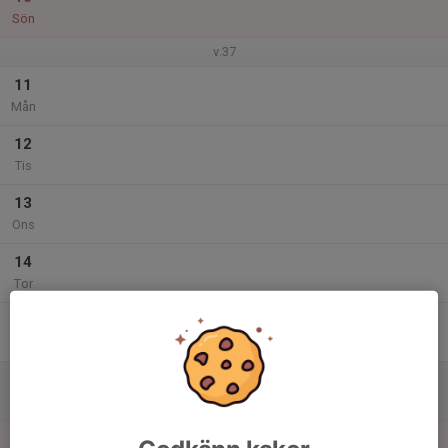
Sön
v.37
11
Mån
12
Tis
13
Ons
14
Tor
15
Fre
16
08:00
Gölingstorps Marknad
16:00
Lör
Gölingstorp
17