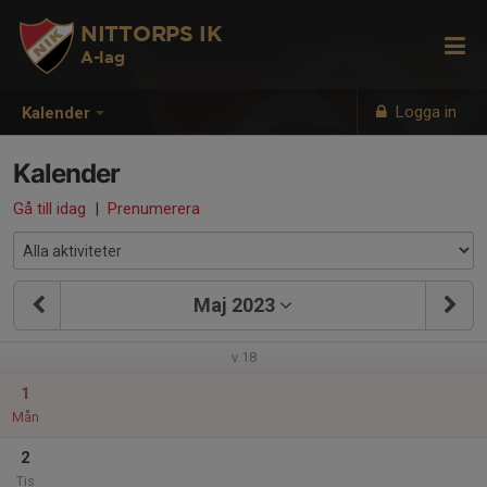
NITTORPS IK
A-lag
Logga in
Kalender
Kalender
Gå till idag
|
Prenumerera
Maj 2023
v.18
1
Mån
2
Tis