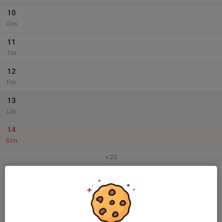
10
Ons
11
Tor
12
Fre
13
Lör
14
Sön
v.20
15
Mån
16
Tis