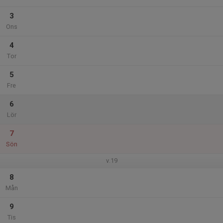
3
Ons
4
Tor
5
Fre
6
Lör
7
Sön
v.19
8
Mån
9
Tis