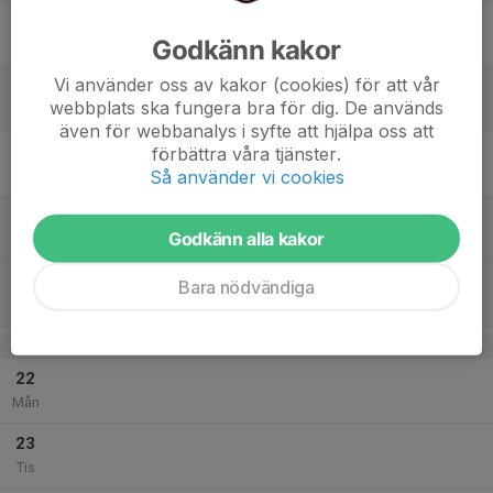
17
Godkänn kakor
Ons
Vi använder oss av kakor (cookies) för att vår
18
webbplats ska fungera bra för dig. De används
Tor
även för webbanalys i syfte att hjälpa oss att
19
förbättra våra tjänster.
Så använder vi cookies
Fre
20
Godkänn alla kakor
Lör
21
Bara nödvändiga
Sön
v.21
22
Mån
23
Tis