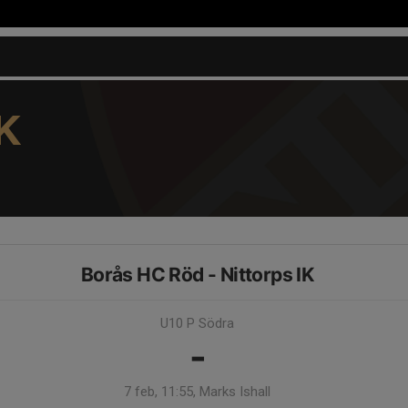
K
Borås HC Röd - Nittorps IK
U10 P Södra
-
7 feb, 11:55, Marks Ishall