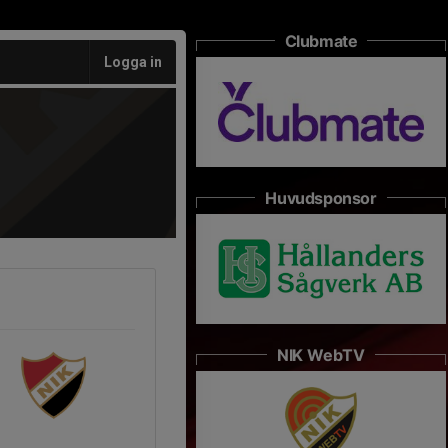
Clubmate
Logga in
Huvudsponsor
NIK WebTV