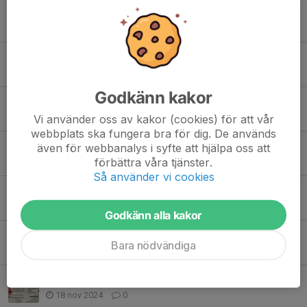
Inställd träning Lördag
1 okt 2025
0
Säsongen 2025/26
28 sep 2025
0
Godkänn kakor
Ny chans att gå OVR i Gislaved
22 sep 2025
0
Vi använder oss av kakor (cookies) för att vår
webbplats ska fungera bra för dig. De används
Inställd OVR utbildning och istider i Gislaved
även för webbanalys i syfte att hjälpa oss att
förbättra våra tjänster.
14 sep 2025
0
Så använder vi cookies
Sommarhockey 2025
17 maj 2025
0
Godkänn alla kakor
Kompisdag 3 Januari
Bara nödvändiga
26 dec 2024
0
Kompisdag 22/11
18 nov 2024
0