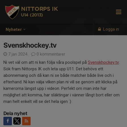
NITTORPS IK
U14 (2013)
Logga in
Nyheter
Svenskhockey.tv
7 jan 2024
0 kommentarer
Ni vet väl om att ni kan följa våra poolspel på
Svenskhockey.tv
.
Sök fram Nittorps IK och leta upp U11. Det behövs ett
abonnemang och då kan ni se både matcher både live och i
efterhand. Ni kan välja vilken plan ni vill se genom att klicka på
kamerorna längst upp i videon. Perfekt om man inte har
möjlighet att komma, har släktingar i vänner långt bort eller om
man helt enkelt vill se det hela igen :)
Dela nyhet