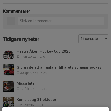
Kommentarer
Tidigare nyheter
Hestra Åkeri Hockey Cup 2026
1 jun, 20:52
0
Glöm inte att anmäla er till årets sommarhockey!
30 apr, 07:48
0
Missa Inte!
12 feb, 07:12
0
Kompisdag 31 oktober
21 okt 2025
0