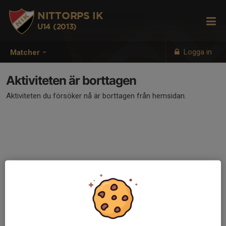
NITTORPS IK
U14 (2013)
Logga in
Matcher
Aktiviteten är borttagen
Aktiviteten du försöker nå är borttagen från hemsidan.