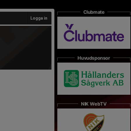
Clubmate
Logga in
Huvudsponsor
NIK WebTV