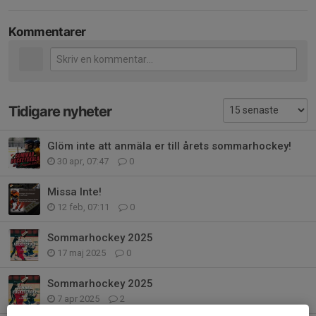
Kommentarer
Tidigare nyheter
Glöm inte att anmäla er till årets sommarhockey!
30 apr, 07:47
0
Missa Inte!
12 feb, 07:11
0
Sommarhockey 2025
17 maj 2025
0
Sommarhockey 2025
7 apr 2025
2