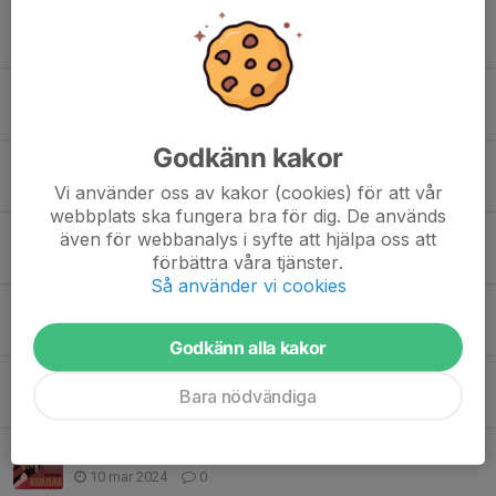
Kompisdag 22/11
18 nov 2024
0
Välkomna på lovträning!
19 okt 2024
0
Godkänn kakor
Gemensam träning 16/9 inställd!
10 sep 2024
0
Vi använder oss av kakor (cookies) för att vår
webbplats ska fungera bra för dig. De används
Gemensamma Träningar
även för webbanalys i syfte att hjälpa oss att
förbättra våra tjänster.
26 aug 2024
0
Så använder vi cookies
Sommarhockey
13 maj 2024
0
Godkänn alla kakor
Tömning av personlig utrustning/backar
Bara nödvändiga
2 apr 2024
0
Sommarhockey 2024
10 mar 2024
0