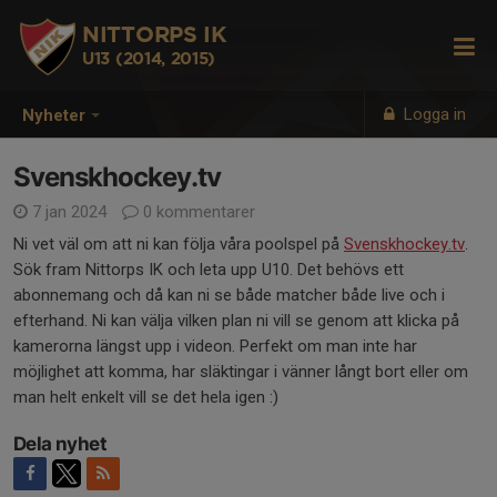
NITTORPS IK
U13 (2014, 2015)
Logga in
Nyheter
Svenskhockey.tv
7 jan 2024
0 kommentarer
Ni vet väl om att ni kan följa våra poolspel på
Svenskhockey.tv
.
Sök fram Nittorps IK och leta upp U10. Det behövs ett
abonnemang och då kan ni se både matcher både live och i
efterhand. Ni kan välja vilken plan ni vill se genom att klicka på
kamerorna längst upp i videon. Perfekt om man inte har
möjlighet att komma, har släktingar i vänner långt bort eller om
man helt enkelt vill se det hela igen :)
Dela nyhet