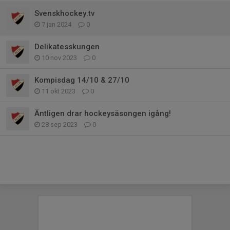
Svenskhockey.tv
7 jan 2024
0
Delikatesskungen
10 nov 2023
0
Kompisdag 14/10 & 27/10
11 okt 2023
0
Äntligen drar hockeysäsongen igång!
28 sep 2023
0