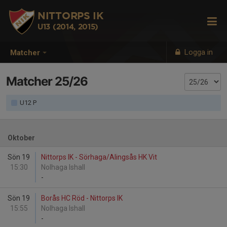
NITTORPS IK
U13 (2014, 2015)
Logga in
Matcher
Matcher 25/26
U12 P
Oktober
Sön 19
Nittorps IK - Sörhaga/Alingsås HK Vit
15:30
Nolhaga Ishall
-
Sön 19
Borås HC Röd - Nittorps IK
15:55
Nolhaga Ishall
-