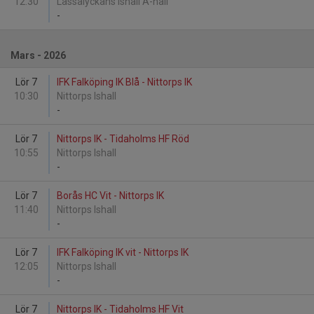
12:30
Lassalyckans Ishall A-hall
-
Mars - 2026
Lör 7
IFK Falköping IK Blå - Nittorps IK
10:30
Nittorps Ishall
-
Lör 7
Nittorps IK - Tidaholms HF Röd
10:55
Nittorps Ishall
-
Lör 7
Borås HC Vit - Nittorps IK
11:40
Nittorps Ishall
-
Lör 7
IFK Falköping IK vit - Nittorps IK
12:05
Nittorps Ishall
-
Lör 7
Nittorps IK - Tidaholms HF Vit