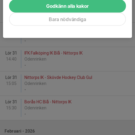
Lör 24
Nittorps IK - Tibro IK Vit
Godkänn alla kakor
13:45
Lassalyckans Ishall A-hall
-
Bara nödvändiga
Lör 24
Borås HC Blå - Nittorps IK
14:15
Lassalyckans Ishall A-hall
-
Lör 31
IFK Falköping IK Blå - Nittorps IK
14:40
Odenrinken
-
Lör 31
Nittorps IK - Skövde Hockey Club Gul
15:05
Odenrinken
-
Lör 31
Borås HC Blå - Nittorps IK
15:30
Odenrinken
-
Februari - 2026