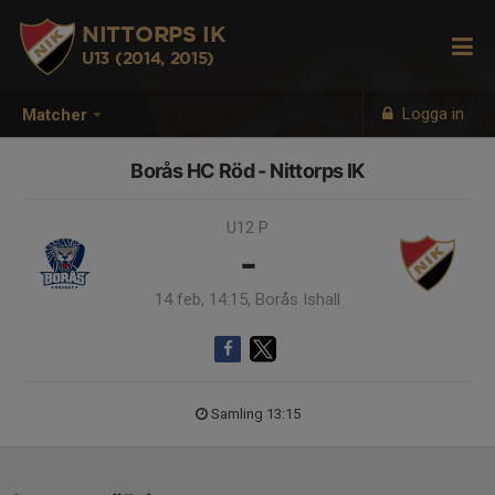
NITTORPS IK
U13 (2014, 2015)
Logga in
Matcher
Borås HC Röd - Nittorps IK
U12 P
-
14 feb, 14:15, Borås Ishall
Samling 13:15