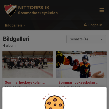
NITTORPS IK
Sommarhockeyskolan
Logga in
Bildgalleri
Bildgalleri
Senaste (4)
4 album
Sommarhockeyskolan 2019
Sommarhockeyskolan 2017
2019-08-05
|
41 st
2017-08-23
|
23 st