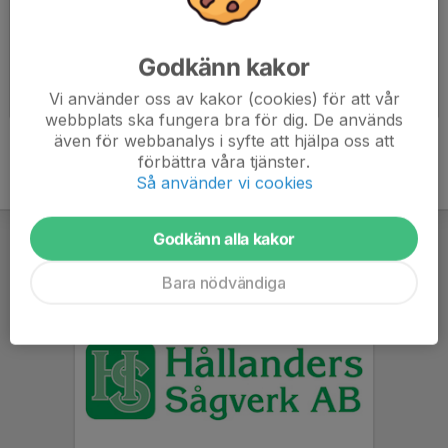
Godkänn kakor
Sommarhockeyskolan 2016 #2
Sommarhockeyskolan 2016
Vi använder oss av kakor (cookies) för att vår
2016-08-16
|
23 st
2016-08-11
|
8 st
webbplats ska fungera bra för dig. De används
även för webbanalys i syfte att hjälpa oss att
förbättra våra tjänster.
Så använder vi cookies
Godkänn alla kakor
Bara nödvändiga