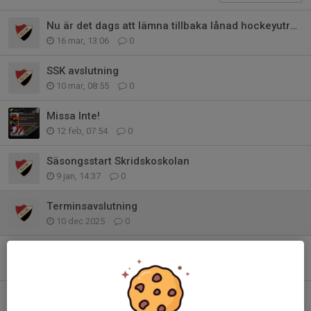
Nu är det dags att lämna tillbaka lånad hockeyutrustning.
16 mar, 13:06
0
SSK avslutning
10 mar, 08:55
0
Missa Inte!
12 feb, 07:54
0
Säsongsstart Skridskoskolan
9 jan, 14:37
0
Terminsavslutning
10 dec 2025
0
SPONSORMATCH
7 nov 2025
0
Nu drar Skridskoskolan igång igen!