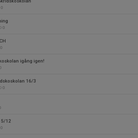
Skridskoskolan
0
ning
0
CH
0
koskolan igång igen!
0
idskoskolan 16/3
0
0
15/12
0