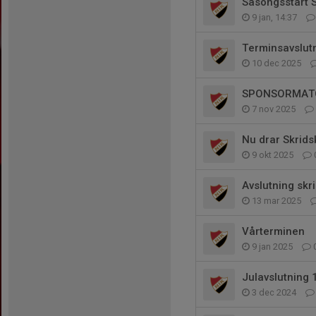
Säsongsstart 
9 jan, 14:37
Terminsavslut
10 dec 2025
SPONSORMAT
7 nov 2025
Nu drar Skrids
9 okt 2025
Avslutning skr
13 mar 2025
Vårterminen
9 jan 2025
Julavslutning 
3 dec 2024