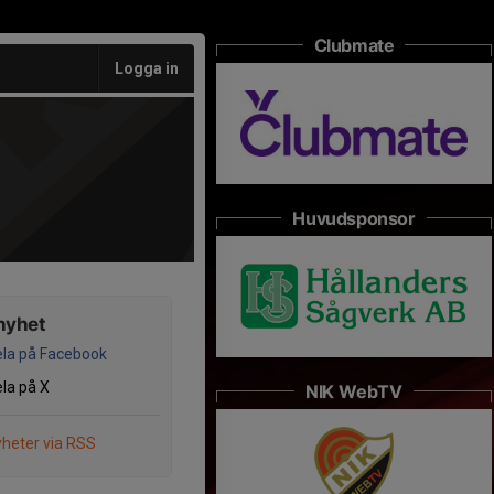
Clubmate
Logga in
Huvudsponsor
nyhet
la på Facebook
la på X
NIK WebTV
heter via RSS