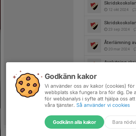
Skridskoskolan
12 okt 2024
Skridskoskolan
23 sep 2024
Återlämning av
20 mar 2024
Avslutning skr
11 mar 2024
Godkänn kakor
Välkomna på ho
Vi använder oss av kakor (cookies) för 
29 feb 2024
webbplats ska fungera bra för dig. De
för webbanalys i syfte att hjälpa oss att
våra tjänster.
Så använder vi cookies
Godkänn alla kakor
Bara nödv