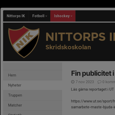
Nittorps IK
Fotboll
Ishockey
NITTORPS I
Skridskoskolan
Fin publicitet
Hem
7 nov 2023
0 komm
Nyheter
Läs gärna reportaget i UT 
Truppen
https://www.ut.se/sport/h
Matcher
samarbete-maste-bjuda-i