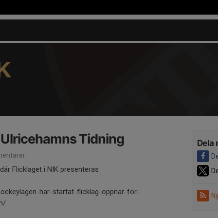
K
 i Ulricehamns Tidning
Dela 
entarer
De
där Flicklaget i NIK presenteras
De
ockeylagen-har-startat-flicklag-oppnar-for-
Ny
n/