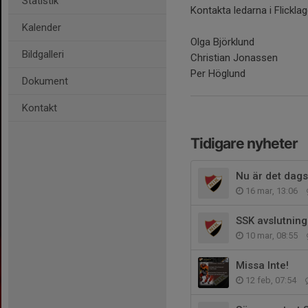
Statistik
Kontakta ledarna i Flickla
Kalender
Olga Björklund
Bildgalleri
Christian Jonassen
Per Höglund
Dokument
Kontakt
Tidigare nyheter
Nu är det dags
16 mar, 13:06
SSK avslutning
10 mar, 08:55
Missa Inte!
12 feb, 07:54