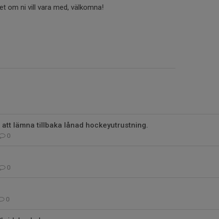
get om ni vill vara med, välkomna!
 att lämna tillbaka lånad hockeyutrustning.
0
0
0