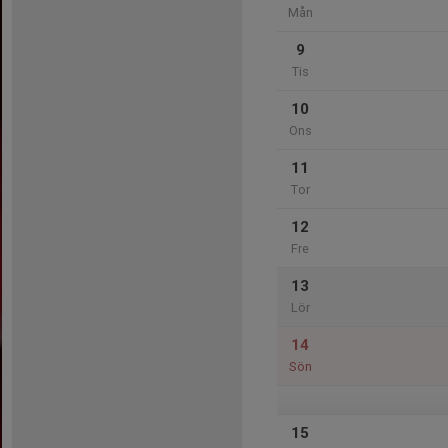
Mån
9
Tis
10
Ons
11
Tor
12
Fre
13
Lör
14
Sön
15