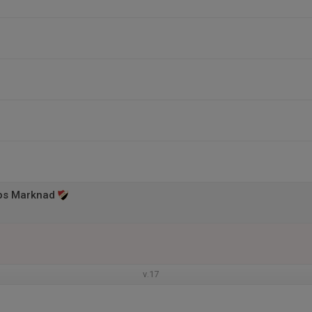
ps Marknad
v.17