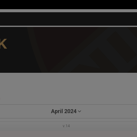
K
a
April 2024
v.14