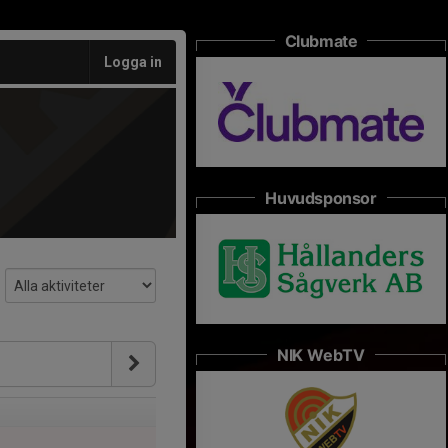
Clubmate
Logga in
Huvudsponsor
NIK WebTV