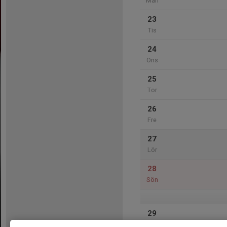
Mån
23
Tis
24
Ons
25
Tor
26
Fre
27
Lör
28
Sön
29
Mån