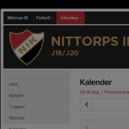
Nittorps IK
Fotboll
Ishockey
NITTORPS I
J18/J20
Kalender
Hem
Gå till idag
|
Prenumerer
Nyheter
Truppen
Matcher
1