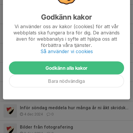
Glöm inte att anmäla er till årets sommarhockey!
Godkänn kakor
30 apr, 07:46
0
Vi använder oss av kakor (cookies) för att vår
Missa Inte!
webbplats ska fungera bra för dig. De används
12 feb, 07:10
0
även för webbanalys i syfte att hjälpa oss att
förbättra våra tjänster.
Säsongen 25/26 är igång!
Så använder vi cookies
6 okt 2025
0
Godkänn alla kakor
Sommarhockey 2025
17 maj 2025
0
Bara nödvändiga
Möjlighet att delta i poolspel för U9-10
11 dec 2024
0
Inför söndag meddela hur många år ni åkt skridskor
4 dec 2024
0
Bilder från fotografering