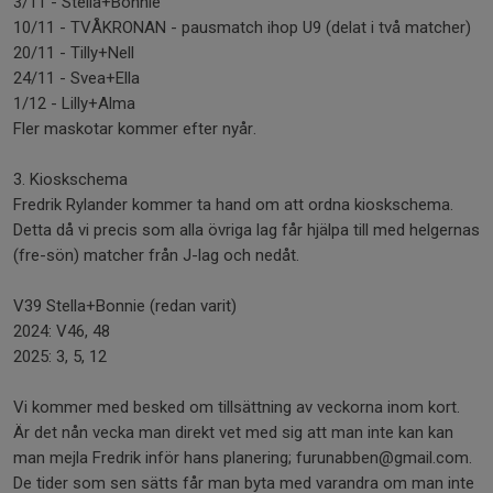
3/11 - Stella+Bonnie
10/11 - TVÅKRONAN - pausmatch ihop U9 (delat i två matcher)
20/11 - Tilly+Nell
24/11 - Svea+Ella
1/12 - Lilly+Alma
Fler maskotar kommer efter nyår.
3. Kioskschema
Fredrik Rylander kommer ta hand om att ordna kioskschema.
Detta då vi precis som alla övriga lag får hjälpa till med helgernas
(fre-sön) matcher från J-lag och nedåt.
V39 Stella+Bonnie (redan varit)
2024: V46, 48
2025: 3, 5, 12
Vi kommer med besked om tillsättning av veckorna inom kort.
Är det nån vecka man direkt vet med sig att man inte kan kan
man mejla Fredrik inför hans planering; furunabben@gmail.com.
De tider som sen sätts får man byta med varandra om man inte