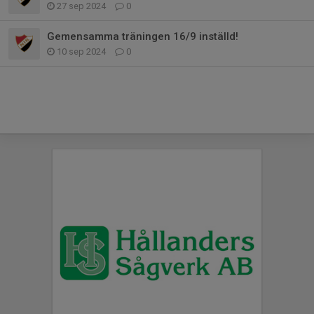
27 sep 2024
0
Gemensamma träningen 16/9 inställd!
10 sep 2024
0