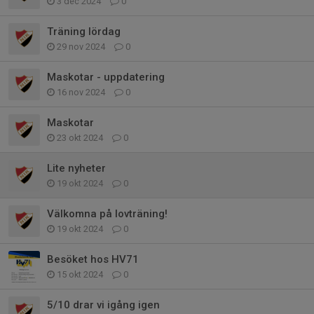
3 dec 2024
0
Träning lördag
29 nov 2024
0
Maskotar - uppdatering
16 nov 2024
0
Maskotar
23 okt 2024
0
Lite nyheter
19 okt 2024
0
Välkomna på lovträning!
19 okt 2024
0
Besöket hos HV71
15 okt 2024
0
5/10 drar vi igång igen