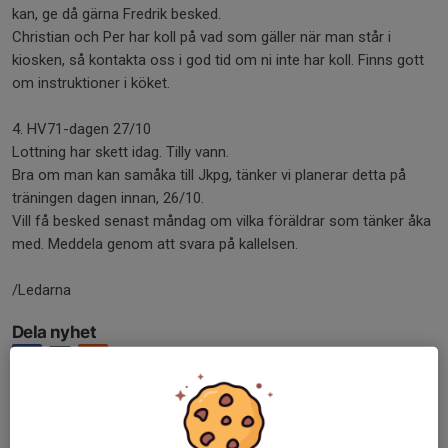
kan, ge då gärna Fredrik besked.
Christian och Per har koll på vad som gäller när man står i
kiosken, så kontakta oss i god tid om ni inte har koll. Finns gott
om instruktioner i köket.
4. HV71-dagen 27/10
Lottning har skett idag. Tilly vann.
Bra om man kan samåka till Jkpg, tänker vi planerar detta på
träningen dagen innan, 26/10.
Vill få besked senast måndag om vilka föräldrar som tänker åka
med. Meddela genom att svara på kallelsen.
/Ledarna
Dela nyhet
Tidigare nyheter