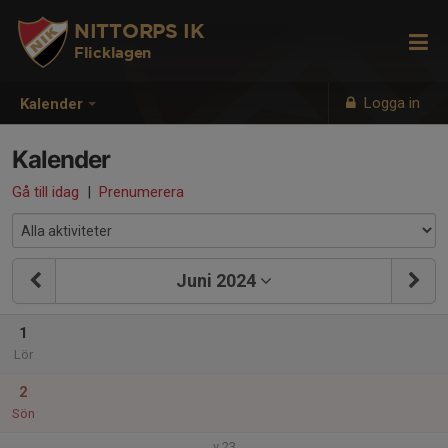
NITTORPS IK
Flicklagen
Logga in
Kalender
Kalender
Gå till idag
|
Prenumerera
Juni 2024
1
Lör
2
Sön
v.23