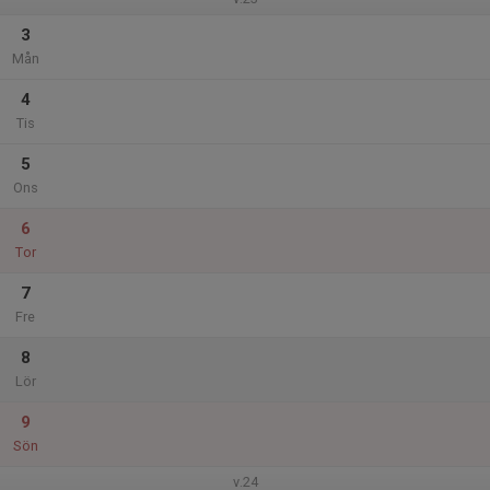
3
Mån
4
Tis
5
Ons
6
Tor
7
Fre
8
Lör
9
Sön
v.24