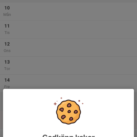
10
Mån
11
Tis
12
Ons
13
Tor
14
Fre
15
Lör
16
Sön
v.25