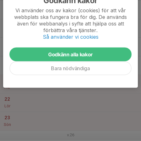
Godkänn kakor
17
Vi använder oss av kakor (cookies) för att vår
Mån
webbplats ska fungera bra för dig. De används
även för webbanalys i syfte att hjälpa oss att
18
förbättra våra tjänster.
Tis
Så använder vi cookies
19
Ons
Godkänn alla kakor
20
Bara nödvändiga
Tor
21
Fre
22
Lör
23
Sön
v.26