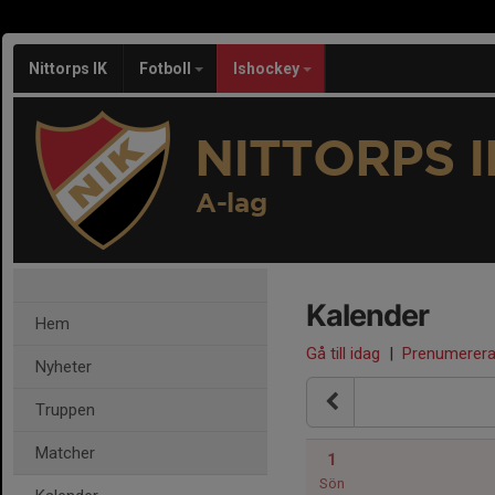
Nittorps IK
Fotboll
Ishockey
NITTORPS I
A-lag
Kalender
Hem
Gå till idag
|
Prenumerer
Nyheter
Truppen
Matcher
1
Sön