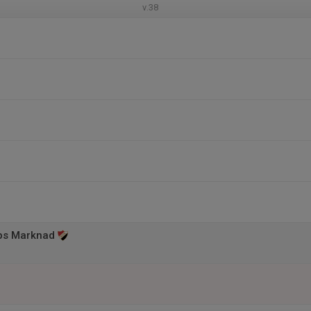
v.38
ps Marknad