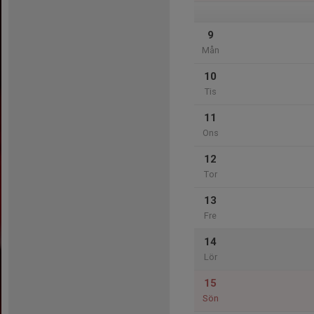
9
Mån
10
Tis
11
Ons
12
Tor
13
Fre
14
Lör
15
Sön