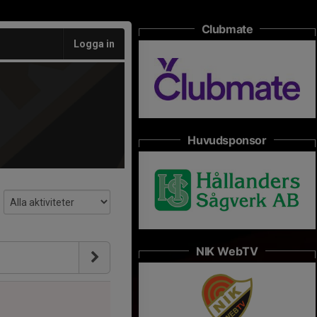
Clubmate
Logga in
Huvudsponsor
NIK WebTV