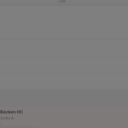
v.39
 Bäcken HC
 Södra A
n