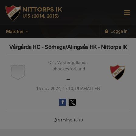
NITTORPS IK
U13 (2014, 2015)
Logga in
Matcher
Vårgårda HC - Sörhaga/Alingsås HK - Nittorps IK
C2 , Västergötlands
Ishockeyförbund
-
16 nov 2024, 17:10, PUAHALLEN
Samling 16:10