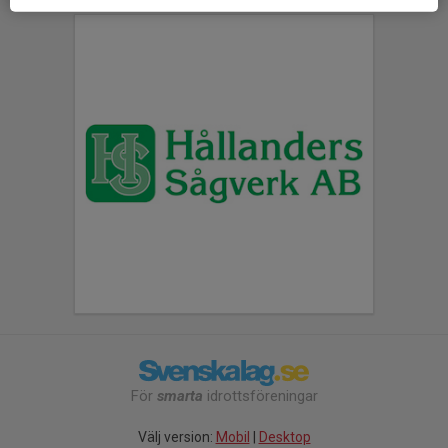
För
smarta
idrottsföreningar
Välj version:
Mobil
|
Desktop