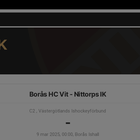
K
Borås HC Vit - Nittorps IK
C2 , Västergötlands Ishockeyförbund
-
9 mar 2025, 00:00, Borås Ishall