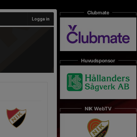
Clubmate
Logga in
Huvudsponsor
NIK WebTV